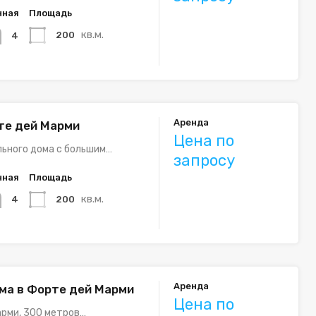
нная
Площадь
кв.м.
200
4
Аренда
те дей Марми
Цена по
ьного дома с большим…
запросу
нная
Площадь
кв.м.
200
4
Аренда
ма в Форте дей Марми
Цена по
рми, 300 метров…