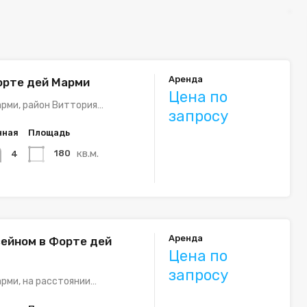
Аренда
орте дей Марми
Цена по
рми, район Виттория…
запросу
нная
Площадь
кв.м.
180
4
Аренда
сейном в Форте дей
Цена по
запросу
рми, на расстоянии…