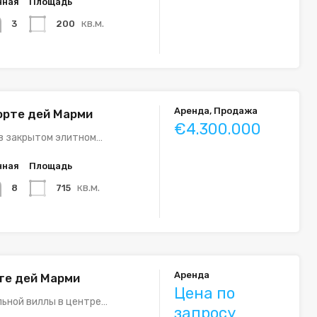
нная
Площадь
кв.м.
200
3
Аренда, Продажа
орте дей Марми
€4.300.000
в закрытом элитном…
нная
Площадь
кв.м.
715
8
Аренда
те дей Марми
Цена по
ьной виллы в центре…
запросу