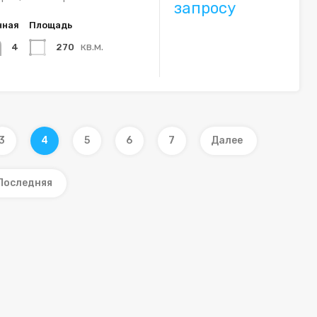
запросу
нная
Площадь
кв.м.
270
4
3
4
5
6
7
Далее
Последняя