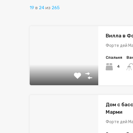
19
в
24
из
265
Вилла в Ф
Форте дей Ма
Спальня
Ва
4
Дом с бас
Марми
Форте дей Ма