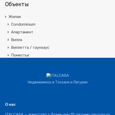
Объекты
Жилая
Condominium
Апартамент
Вилла
Виллетта / таунхаус
Поместье
Земля
Строительная
Коммерческая
Недвижимось в Тоскане и Лигурии
Агротуризм
Агрохозяйство
Винное производство
О нас
Отель
ITALCASA — агентство с более чем 10-летним опытом на