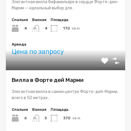
Элегантная вилла бифамильяре в сердце Форте-деи-
Марми — идеальный выбор для…
Спальня
Ванная
Площадь
4
170
кв.м.
4
Аренда
Цена по запросу
Вилла в Форте дей Марми
Элегантная вилла в самом центре Форте-дей-Марми,
всего в 50 метрах…
Спальня
Ванная
Площадь
6
370
кв.м.
5