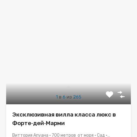
1
в
6
из
265
Эксклюзивная вилла класса люкс в
Форте‑дей‑Марми
Виттория Апуана • 700 метров от моря • Сад •…