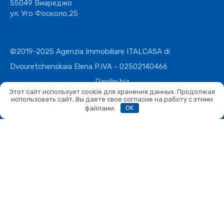
55049 Виареджо
ул. Уго Фосколо,25
©2019-2025 Agenzia Immobiliare ITALCASA di
Dvouretchenskaia Elena P.IVA - 02502140466
Danilin.biz
Этот сайт использует cookie для хранения данных. Продолжая
использовать сайт, Вы даете свое согласие на работу с этими
файлами.
OK
Сравнить
Сравнить
Вы можете сравнивать не более 4 объектов. Каждый новый
добавленный объект заменит первый в списке сравнения.