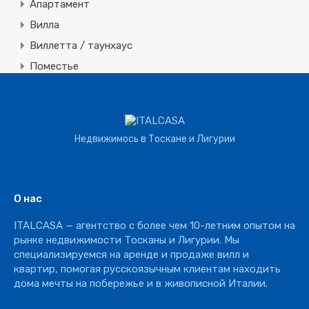
Апартамент
Вилла
Виллетта / таунхаус
Поместье
Земля
Строительная
Коммерческая
Недвижимось в Тоскане и Лигурии
Агротуризм
Агрохозяйство
Винное производство
О нас
Отель
ITALCASA — агентство с более чем 10-летним опытом на
Ресторан
рынке недвижимости Тосканы и Лигурии. Мы
специализируемся на аренде и продаже вилл и
квартир, помогая русскоязычным клиентам находить
дома мечты на побережье и в живописной Италии.