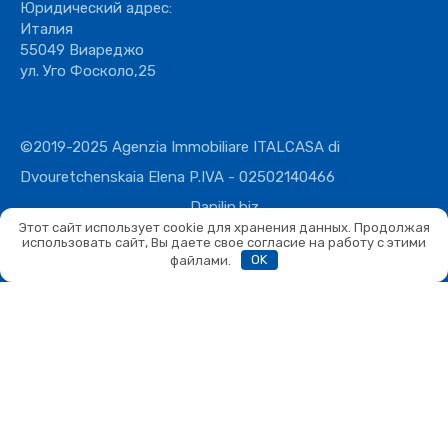
Юридический адрес:
Италия
55049 Виареджо
ул. Уго Фосколо,25
©2019-2025 Agenzia Immobiliare ITALCASA di
Dvouretchenskaia Elena P.IVA - 02502140466
Danilin.biz
Этот сайт использует cookie для хранения данных. Продолжая
использовать сайт, Вы даете свое согласие на работу с этими
файлами.
OK
Сравнить
Сравнить
Вы можете сравнивать не более 4 объектов. Каждый новый
добавленный объект заменит первый в списке сравнения.