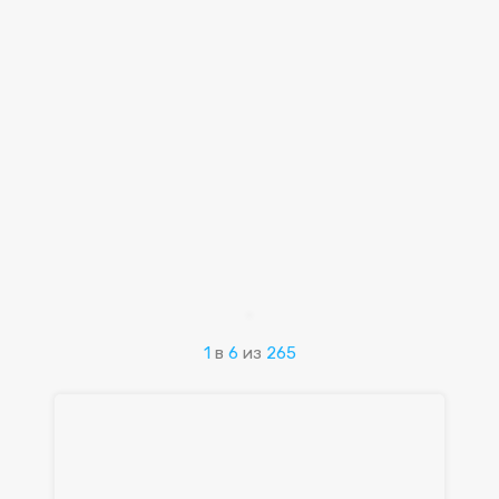
1
в
6
из
265