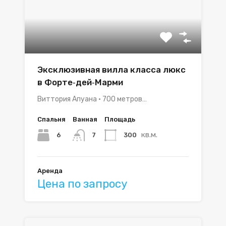
Эксклюзивная вилла класса люкс
в Форте‑дей‑Марми
Виттория Апуана • 700 метров…
Спальня
Ванная
Площадь
кв.м.
6
300
7
Аренда
Цена по запросу