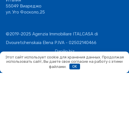
Италия
55049 Виареджо
ул. Уго Фосколо,25
©2019-2025 Agenzia Immobiliare ITALCASA di
Dvouretchenskaia Elena P.IVA - 02502140466
Danilin.biz
Этот сайт использует cookie для хранения данных. Продолжая
использовать сайт, Вы даете свое согласие на работу с этими
файлами.
OK
Сравнить
Сравнить
Вы можете сравнивать не более 4 объектов. Каждый новый
добавленный объект заменит первый в списке сравнения.