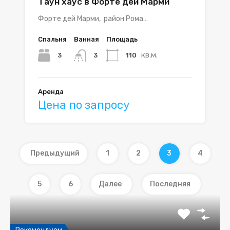
Таун хаус в Форте дей Марми
Форте дей Марми, район Рома…
Спальня
Ванная
Площадь
кв.м.
3
110
3
Аренда
Цена по запросу
Предыдущий
1
2
3
4
5
6
Далее
Последняя