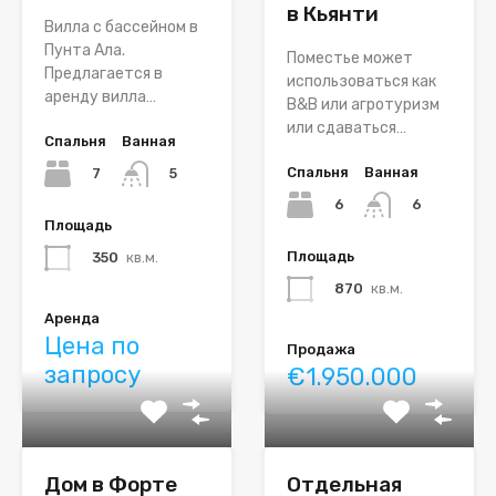
в Кьянти
Вилла с бассейном в
Пунта Ала.
Поместье может
Предлагается в
использоваться как
аренду вилла…
B&B или агротуризм
или сдаваться…
Спальня
Ванная
Спальня
Ванная
7
5
6
6
Площадь
Площадь
350
кв.м.
870
кв.м.
Аренда
Цена по
Продажа
запросу
€1.950.000
Дом в Форте
Отдельная