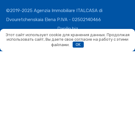
©2019-2025 Agenzia Immobiliare ITALCASA di
Dvouretchenskaia Elena P.IVA - 02502140466
Danilin.biz
Этот сайт использует cookie для хранения данных. Продолжая
использовать сайт, Вы даете свое согласие на работу с этими
файлами.
OK
Сравнить
Сравнить
Вы можете сравнивать не более 4 объектов. Каждый новый
добавленный объект заменит первый в списке сравнения.