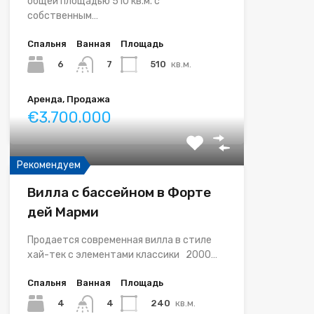
общей площадью 510 кв.м. с
собственным…
Спальня
Ванная
Площадь
6
510
кв.м.
7
Аренда, Продажа
€3.700.000
Рекомендуем
Вилла с бассейном в Форте
дей Марми
Продается современная вилла в стиле
хай-тек с элементами классики 2000…
Спальня
Ванная
Площадь
4
240
кв.м.
4