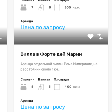
Спальня
Ванная
Площадь
7
300
кв.м.
8
Аренда
Цена по запросу
Вилла в Форте дей Марми
Аренда отдельной виллы Рома Империале, на
расстоянии около 1 км…
Спальня
Ванная
Площадь
8
400
кв.м.
5
Аренда
Цена по запросу