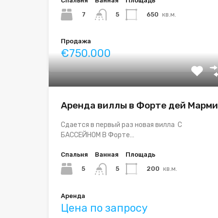
Спальня
Ванная
Площадь
7
650
кв.м.
5
Продажа
€750.000
Аренда виллы в Форте дей Марми
Сдается в первый раз новая вилла С
БАССЕЙНОМ В Форте…
Спальня
Ванная
Площадь
5
200
кв.м.
5
Аренда
Цена по запросу