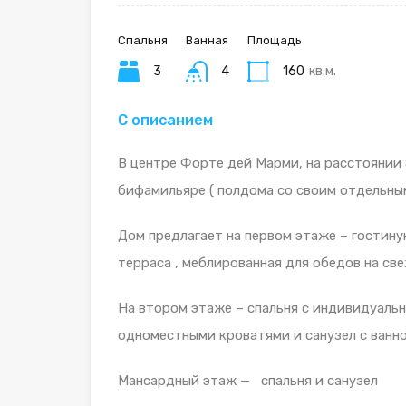
Спальня
Ванная
Площадь
3
4
160
кв.м.
С описанием
В центре Форте дей Марми, на расстоянии 
бифамильяре ( полдома со своим отдельным
Дом предлагает на первом этаже – гостину
терраса , меблированная для обедов на св
На втором этаже – спальня с индивидуальн
одноместными кроватями и санузел с ванн
Мансардный этаж — спальня и санузел