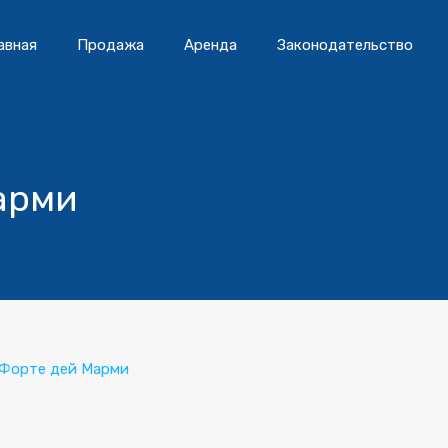
авная
Продажа
Аренда
Законодательство
арми
Форте дей Марми