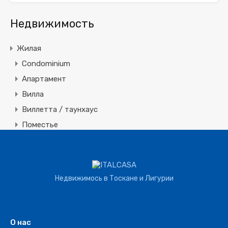
Недвижимость
Жилая
Condominium
Апартамент
Вилла
Виллетта / таунхаус
Поместье
Земля
Строительная
Коммерческая
Недвижимось в Тоскане и Лигурии
Агротуризм
Агрохозяйство
Винное производство
О нас