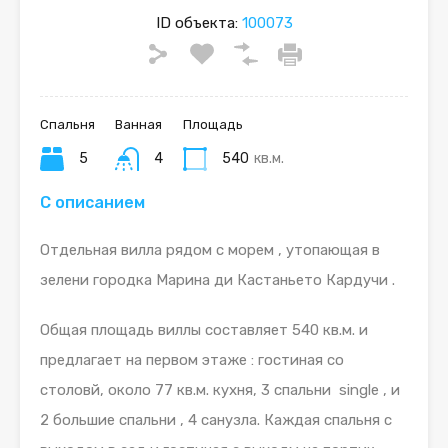
ID объекта:
100073
Спальня
Ванная
Площадь
5
4
540
кв.м.
С описанием
Отдельная вилла рядом с морем , утопающая в
зелени городка Марина ди Кастаньето Кардучи .
Общая площадь виллы составляет 540 кв.м. и
предлагает на первом этаже : гостиная со
столовй, около 77 кв.м. кухня, 3 спальни single , и
2 большие спальни , 4 санузла. Каждая спальня с