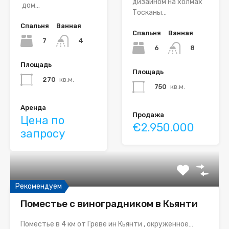
дизайном на холмах
дом…
Тосканы…
Спальня
Ванная
Спальня
Ванная
7
4
6
8
Площадь
Площадь
270
кв.м.
750
кв.м.
Аренда
Продажа
Цена по
€2.950.000
запросу
Рекомендуем
Поместье с виноградником в Кьянти
Поместье в 4 км от Греве ин Кьянти , окруженное…