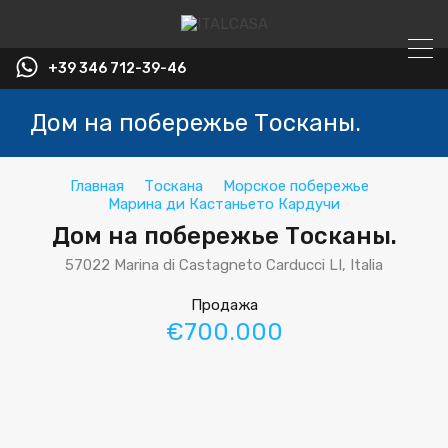
+39 346 712-39-46
Дом на побережье Тосканы.
Главная
Тоскана
Морское побережье
Марина ди Кастаньето Кардучи
Дом на побережье Тосканы.
57022 Marina di Castagneto Carducci LI, Italia
Продажа
€700.000