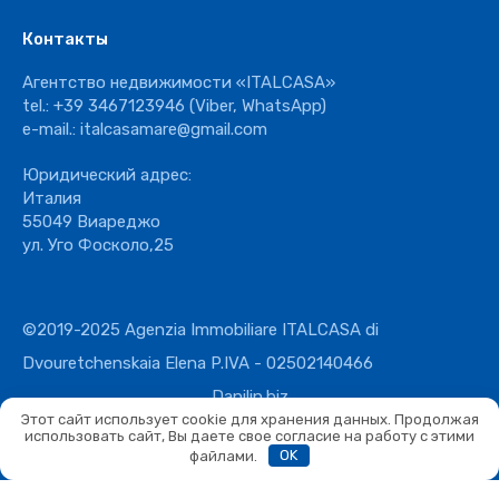
Контакты
Агентство недвижимости «ITALCASA»
tel.:
+39 3467123946
(Viber, WhatsApp)
e-mail.:
italcasamare@gmail.com
Юридический адрес:
Италия
55049 Виареджо
ул. Уго Фосколо,25
©2019-2025 Agenzia Immobiliare ITALCASA di
Dvouretchenskaia Elena P.IVA - 02502140466
Danilin.biz
Этот сайт использует cookie для хранения данных. Продолжая
использовать сайт, Вы даете свое согласие на работу с этими
файлами.
OK