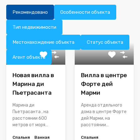
Рекомендовано
Особенности объекта
Тип недвижимости
Местонахождение объекта
Статус объекта
Агент объекта
Новая вилла в
Вилла в центре
Марина ди
Форте дей
Пьетрасанта
Марми
Марина ди
Аренда отдельного
Пьетрасанта , на
дома в центре Форте
расстоянии 600
дей Марми, на
метров от моря…
расстоянии…
Спальня
Ванная
Спальня