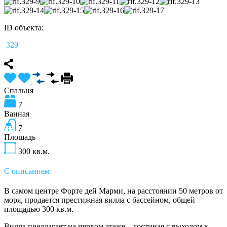
ID объекта:
329
Спальня
7
Ванная
7
Площадь
300
кв.м.
С описанием
В самом центре Форте дей Марми, на расстоянии 50 метров от
моря, продается престижная вилла с бассейном, общей
площадью 300 кв.м.
Вилла предлагает на первом этаже – гостиная с выходом к