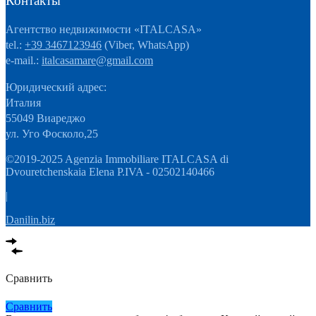
Контакты
Агентство недвижимости «ITALCASA»
tel.:
+39 3467123946
(Viber, WhatsApp)
e-mail.:
italcasamare@gmail.com
Юридический адрес:
Италия
55049 Виареджо
ул. Уго Фосколо,25
©2019-2025 Agenzia Immobiliare ITALCASA di
Dvouretchenskaia Elena P.IVA - 02502140466
|
Danilin.biz
Сравнить
Сравнить