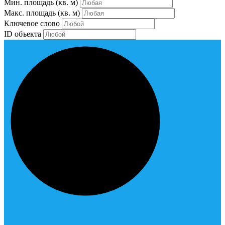
Мин. площадь
(кв. м)
Макс. площадь
(кв. м)
Ключевое слово
ID объекта