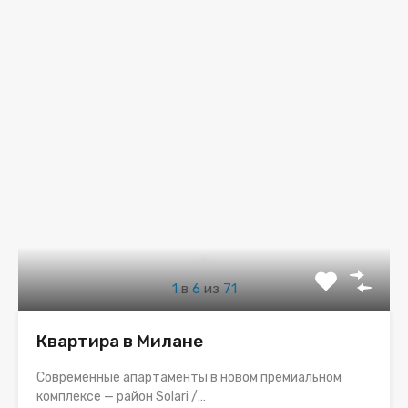
1
в
6
из
71
Квартира в Милане
Современные апартаменты в новом премиальном
комплексе — район Solari /…