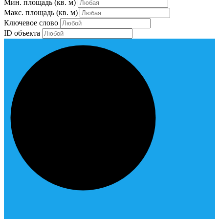
Мин. площадь
(кв. м)
Макс. площадь
(кв. м)
Ключевое слово
ID объекта