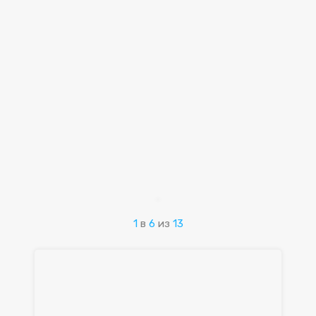
1
в
6
из
13