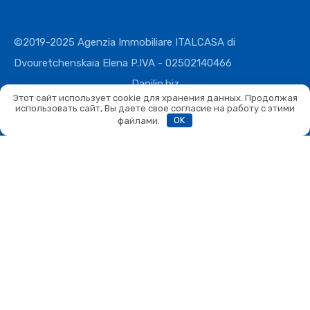
©2019-2025 Agenzia Immobiliare ITALCASA di
Dvouretchenskaia Elena P.IVA - 02502140466
Danilin.biz
Этот сайт использует cookie для хранения данных. Продолжая
использовать сайт, Вы даете свое согласие на работу с этими
файлами.
OK
Сравнить
Сравнить
Вы можете сравнивать не более 4 объектов. Каждый новый
добавленный объект заменит первый в списке сравнения.