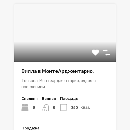
Вилла в МонтеАрджентарио.
Тоскана. Монтеарджентарио, рядом с
поселением…
Спальня
Ванная
Площадь
кв.м.
8
350
8
Продажа