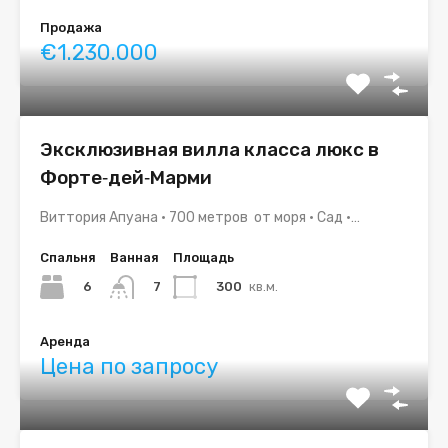
Продажа
€1.230.000
Эксклюзивная вилла класса люкс в
Форте‑дей‑Марми
Виттория Апуана • 700 метров от моря • Сад •…
Спальня
Ванная
Площадь
6
300
кв.м.
7
Аренда
Цена по запросу