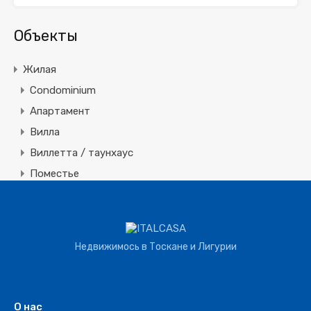
Объекты
Жилая
Condominium
Апартамент
Вилла
Виллетта / таунхаус
Поместье
Земля
Строительная
Коммерческая
Недвижимось в Тоскане и Лигурии
Агротуризм
Агрохозяйство
Винное производство
О нас