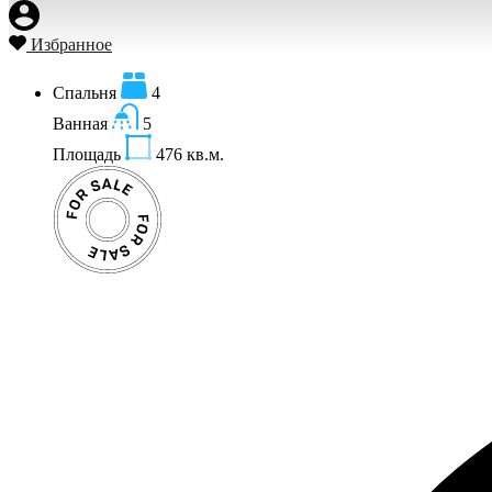
Избранное
Спальня
4
Ванная
5
Площадь
476
кв.м.