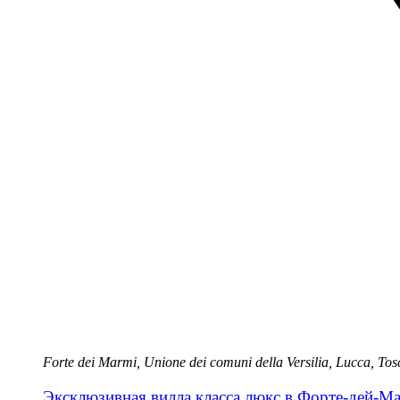
Forte dei Marmi, Unione dei comuni della Versilia, Lucca, Tos
Эксклюзивная вилла класса люкс в Форте‑дей‑М