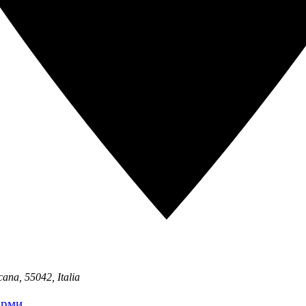
cana, 55042, Italia
арми