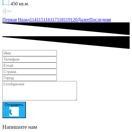
450
кв.м.
Первая
Назад
114
115
116
117
118
119
120
Далее
Последняя
Отправить
Напишите нам