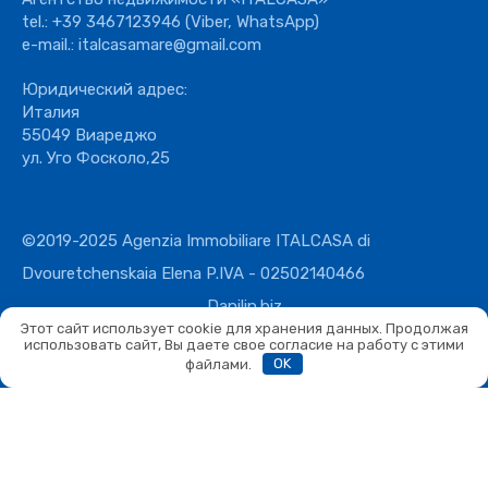
tel.:
+39 3467123946
(Viber, WhatsApp)
e-mail.:
italcasamare@gmail.com
Юридический адрес:
Италия
55049 Виареджо
ул. Уго Фосколо,25
©2019-2025 Agenzia Immobiliare ITALCASA di
Dvouretchenskaia Elena P.IVA - 02502140466
Danilin.biz
Этот сайт использует cookie для хранения данных. Продолжая
использовать сайт, Вы даете свое согласие на работу с этими
файлами.
OK
Сравнить
Сравнить