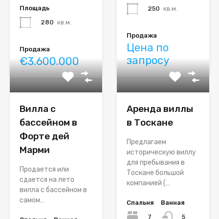
Площадь
250
кв.м.
280
кв.м.
Продажа
Цена по
Продажа
запросу
€3.600.000
Вилла с
Аренда виллы
бассейном в
в Тоскане
Форте дей
Предлагаем
Марми
историческую виллу
для пребывания в
Продается или
Тоскане большой
сдается на лето
компанией (…
вилла с бассейном в
самом…
Спальня
Ванная
7
5