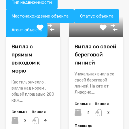
Тип недвижимости
Местонахождение объекта
Статус объекта
Агент объекта
Вилла с
Вилла со своей
прямым
береговой
выходом к
линией
морю
Уникальная вилла со
своей береговой
Кастильончелло ,
линией. На югe от
вилла над морем ,
Ливорно,…
общей площадью 280
кв.м.…
Спальня
Ванная
Спальня
Ванная
3
2
5
4
Площадь