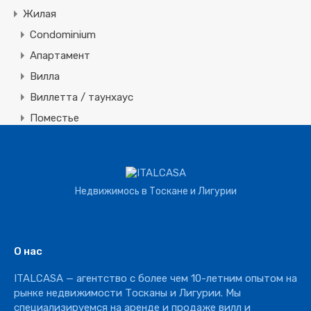
Жилая
Condominium
Апартамент
Вилла
Виллетта / таунхаус
Поместье
Земля
Строительная
Коммерческая
Недвижимось в Тоскане и Лигурии
Агротуризм
Агрохозяйство
Винное производство
О нас
Отель
ITALCASA — агентство с более чем 10-летним опытом на
Ресторан
рынке недвижимости Тосканы и Лигурии. Мы
специализируемся на аренде и продаже вилл и