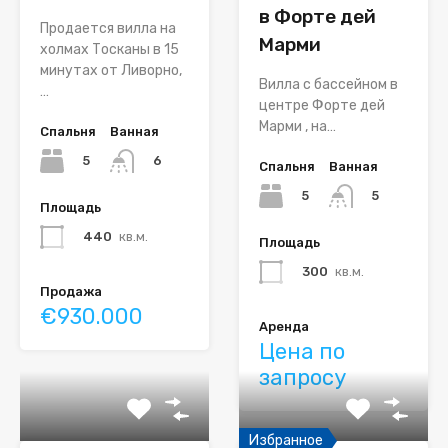
в Форте дей
Продается вилла на
Марми
холмах Тосканы в 15
минутах от Ливорно,
Вилла с бассейном в
…
центре Форте дей
Марми , на…
Спальня
Ванная
5
6
Спальня
Ванная
5
5
Площадь
440
кв.м.
Площадь
300
кв.м.
Продажа
€930.000
Аренда
Цена по
запросу
Избранное