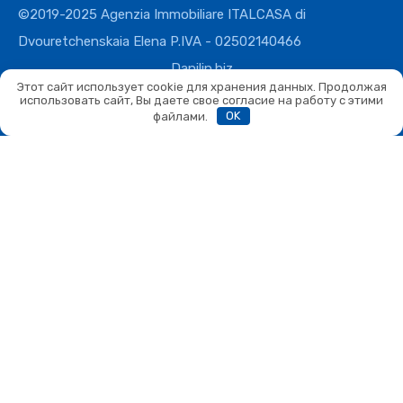
©2019-2025 Agenzia Immobiliare ITALCASA di
Dvouretchenskaia Elena P.IVA - 02502140466
Danilin.biz
Этот сайт использует cookie для хранения данных. Продолжая
использовать сайт, Вы даете свое согласие на работу с этими
файлами.
OK
Сравнить
Сравнить
Вы можете сравнивать не более 4 объектов. Каждый новый
добавленный объект заменит первый в списке сравнения.