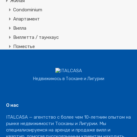
Жилая
Condominium
Апартамент
Вилла
Виллетта / таунхаус
Поместье
Земля
Строительная
Коммерческая
Недвижимось в Тоскане и Лигурии
Агротуризм
Агрохозяйство
Винное производство
О нас
Отель
ITALCASA — агентство с более чем 10-летним опытом на
Ресторан
рынке недвижимости Тосканы и Лигурии. Мы
специализируемся на аренде и продаже вилл и
квартир, помогая русскоязычным клиентам находить