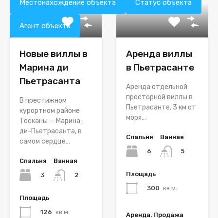
Местонахождение объекта
Статус объекта
Агент объекта
Новые виллы в
Аренда виллы
Марина ди
в Пьетрасанте
Пьетрасанта
Аренда отдельной
просторной виллы в
В престижном
Пьетрасанте, 3 км от
курортном районе
моря…
Тосканы — Марина-
ди-Пьетрасанта, в
Спальня
Ванная
самом сердце…
6
5
Спальня
Ванная
Площадь
3
2
300
кв.м.
Площадь
126
кв.м.
Аренда, Продажа