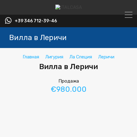
+39 346 712-39-46
Вилла в Леричи
Главная
Лигурия
Ла Специя
Леричи
Вилла в Леричи
Продажа
€980.000