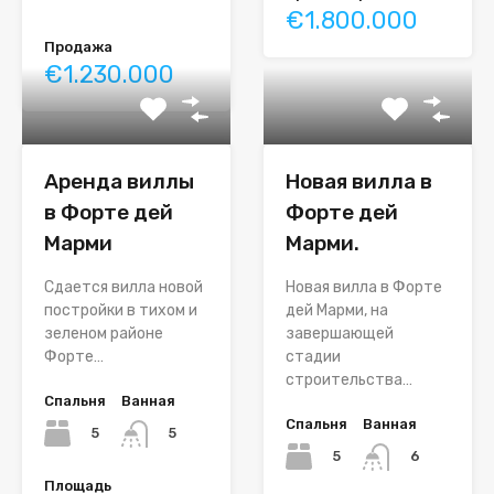
€1.800.000
Продажа
€1.230.000
Аренда виллы
Новая вилла в
в Форте дей
Форте дей
Марми
Марми.
Сдается вилла новой
Новая вилла в Форте
постройки в тихом и
дей Марми, на
зеленом районе
завершающей
Форте…
стадии
строительства…
Спальня
Ванная
Спальня
Ванная
5
5
5
6
Площадь