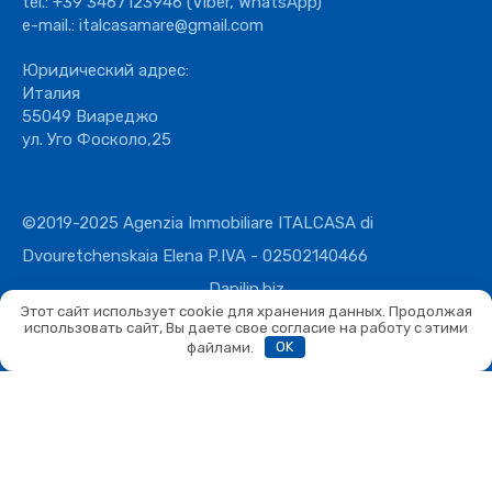
tel.:
+39 3467123946
(Viber, WhatsApp)
e-mail.:
italcasamare@gmail.com
Юридический адрес:
Италия
55049 Виареджо
ул. Уго Фосколо,25
©2019-2025 Agenzia Immobiliare ITALCASA di
Dvouretchenskaia Elena P.IVA - 02502140466
Danilin.biz
Этот сайт использует cookie для хранения данных. Продолжая
использовать сайт, Вы даете свое согласие на работу с этими
файлами.
OK
Сравнить
Сравнить