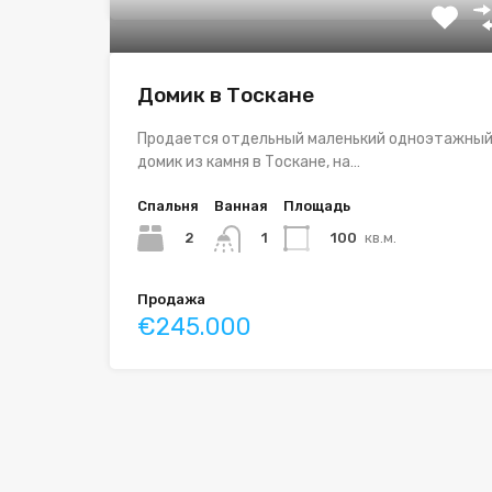
Домик в Тоскане
Продается отдельный маленький одноэтажны
домик из камня в Тоскане, на…
Спальня
Ванная
Площадь
2
100
кв.м.
1
Продажа
€245.000