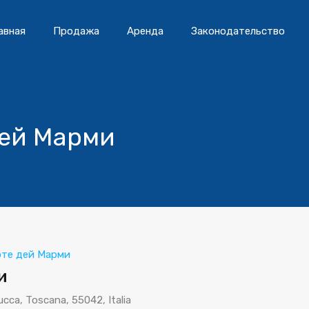
авная
Продажа
Аренда
Законодательство
дей Марми
те дей Марми
и
Lucca, Toscana, 55042, Italia