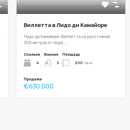
Виллетта в Лидо ди Камайоре
й
Лидо ди Камайоре. Виллетта на расстоянии
300 метров от моря,…
Спальня
Ванная
Площадь
4
200
кв.м.
3
Продажа
€630.000