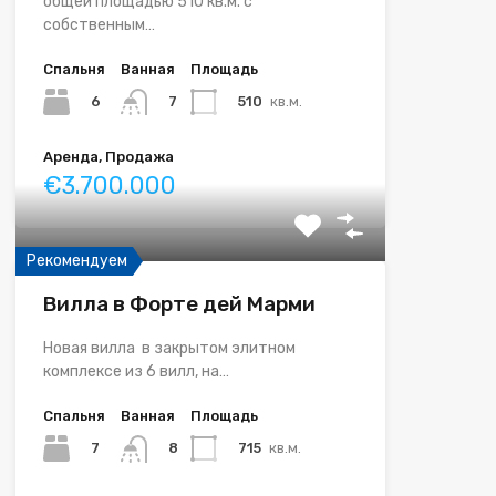
общей площадью 510 кв.м. с
собственным…
Спальня
Ванная
Площадь
6
510
кв.м.
7
Аренда, Продажа
€3.700.000
Рекомендуем
Вилла в Форте дей Марми
Новая вилла в закрытом элитном
комплексе из 6 вилл, на…
Спальня
Ванная
Площадь
7
715
кв.м.
8