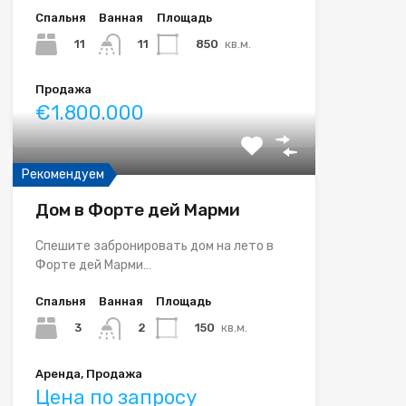
Спальня
Ванная
Площадь
11
850
кв.м.
11
Продажа
€1.800.000
Рекомендуем
Дом в Форте дей Марми
Спешите забронировать дом на лето в
Форте дей Марми…
Спальня
Ванная
Площадь
3
150
кв.м.
2
Аренда, Продажа
Цена по запросу