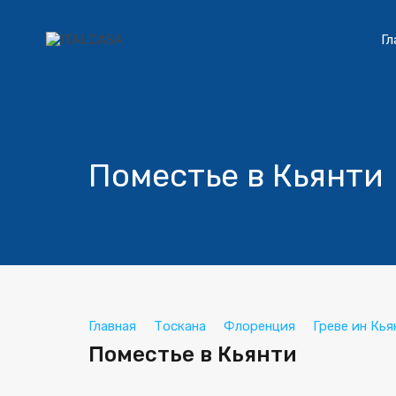
Гл
Поместье в Кьянти
Главная
Тоскана
Флоренция
Греве ин Кья
Поместье в Кьянти