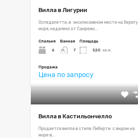
Вилла в Лигурии
Оспедалетти, в эксклюзивном месте на берегу
моря, недалеко от Санремо…
Спальня
Ванная
Площадь
6
520
кв.м.
7
Продажа
Цена по запросу
Вилла в Кастильончелло
Продается вилла в стиле Либерти с видом на
море в…