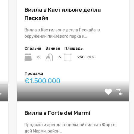
Вилла в Кастильоне делла
Пескайя
Вилла в Кастильоне делла Пескайа в
окружении пиниевого парка и…
Спальня
Ванная
Площадь
5
250
кв.м.
3
Продажа
€1.500.000
Вилла в Forte dei Marmi
Продажа и аренда отдельной виллы в Форте
дей Марми, район…