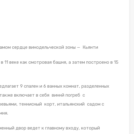
самом сердце винодельческой зоны — Кьянти
 11 веке как смотровая башня, а затем построено в 15
длагает 9 спален и 6 ванных комнат, разделенных
также включает в себя виннй погреб с
евьями, теннисный корт, итальянский садом с
мня.
менный двор ведет к главному входу, который