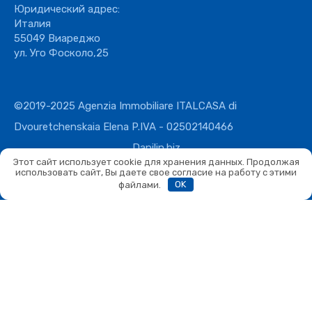
Юридический адрес:
Италия
55049 Виареджо
ул. Уго Фосколо,25
©2019-2025 Agenzia Immobiliare ITALCASA di
Dvouretchenskaia Elena P.IVA - 02502140466
Danilin.biz
Этот сайт использует cookie для хранения данных. Продолжая
использовать сайт, Вы даете свое согласие на работу с этими
файлами.
OK
Сравнить
Сравнить
Вы можете сравнивать не более 4 объектов. Каждый новый
добавленный объект заменит первый в списке сравнения.