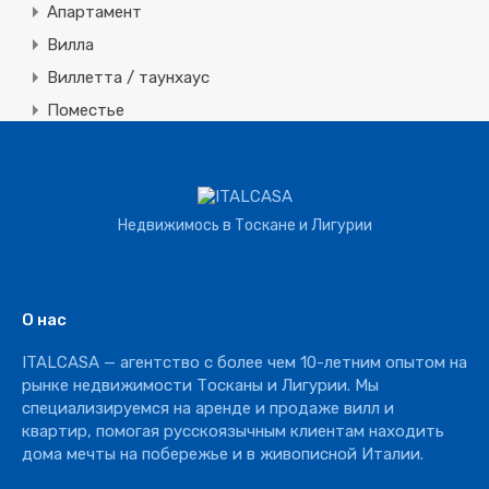
Апартамент
Вилла
Виллетта / таунхаус
Поместье
Земля
Строительная
Коммерческая
Недвижимось в Тоскане и Лигурии
Агротуризм
Агрохозяйство
Винное производство
О нас
Отель
ITALCASA — агентство с более чем 10-летним опытом на
Ресторан
рынке недвижимости Тосканы и Лигурии. Мы
специализируемся на аренде и продаже вилл и
квартир, помогая русскоязычным клиентам находить
дома мечты на побережье и в живописной Италии.