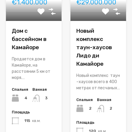
€1.400.000
€29.000.000
Дом с
Новый
бассейном в
комплекс
Камайоре
таун-хаусов
Лидо ди
Продается дом в
Камайоре
Камайоре, на
расстоянии 5 км от
Новый комплекс таун
моря.…
–хаусов всего в 400
метрах от песчаных…
Спальня
Ванная
4
3
Спальня
Ванная
2
2
Площадь
115
кв.м.
Площадь
120
кв.м.