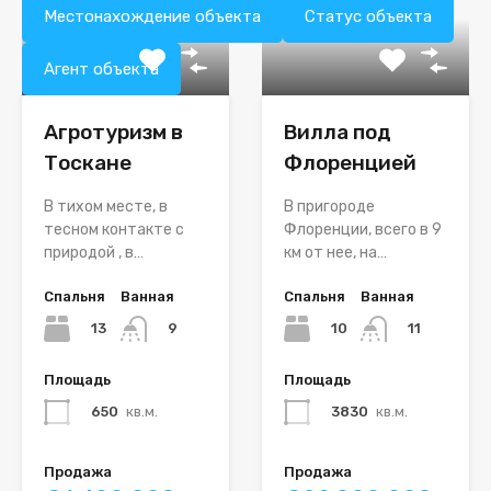
Местонахождение объекта
Статус объекта
Агент объекта
Агротуризм в
Вилла под
Тоскане
Флоренцией
В тихом месте, в
В пригороде
тесном контакте с
Флоренции, всего в 9
природой , в…
км от нее, на…
Спальня
Ванная
Спальня
Ванная
13
10
9
11
Площадь
Площадь
650
кв.м.
3830
кв.м.
Продажа
Продажа