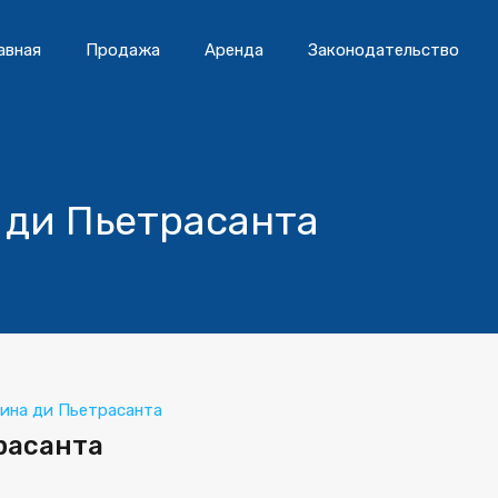
авная
Продажа
Аренда
Законодательство
 ди Пьетрасанта
ина ди Пьетрасанта
расанта