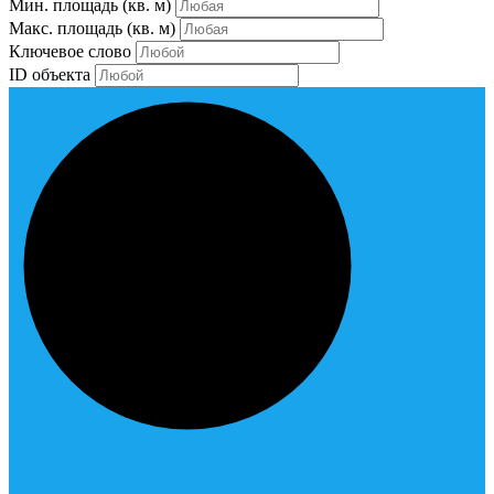
Мин. площадь
(кв. м)
Макс. площадь
(кв. м)
Ключевое слово
ID объекта