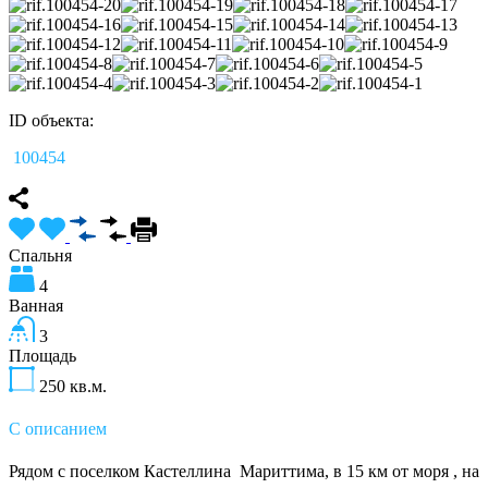
ID объекта:
100454
Спальня
4
Ванная
3
Площадь
250
кв.м.
С описанием
Рядом с поселком Кастеллина Мариттима, в 15 км от моря , на