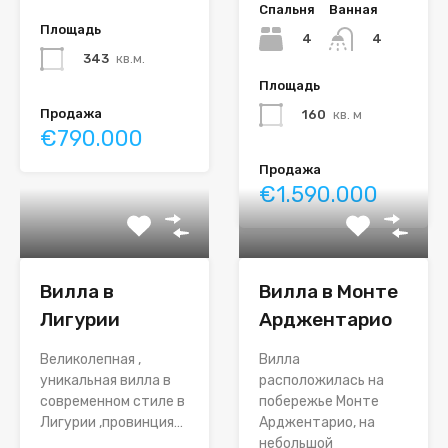
Спальня
Ванная
Площадь
4
4
343
кв.м.
Площадь
Продажа
160
кв. м
€790.000
Продажа
€1.590.000
Вилла в
Вилла в Монте
Лигурии
Арджентарио
Великолепная ,
Вилла
уникальная вилла в
расположилась на
современном стиле в
побережье Монте
Лигурии ,провинция…
Арджентарио, на
небольшой