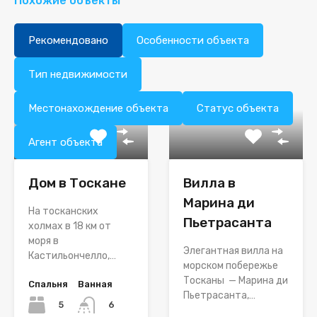
Похожие объекты
Рекомендовано
Особенности объекта
Тип недвижимости
Местонахождение объекта
Статус объекта
Агент объекта
Дом в Тоскане
Вилла в
Марина ди
На тосканских
Пьетрасанта
холмах в 18 км от
моря в
Элегантная вилла на
Кастильончелло,…
морском побережье
Тосканы — Марина ди
Спальня
Ванная
Пьетрасанта,…
5
6