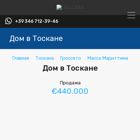
+39 346 712-39-46
Дом в Тоскане
Главная
Тоскана
Гроссето
Масса Мариттима
Дом в Тоскане
Продажа
€440.000