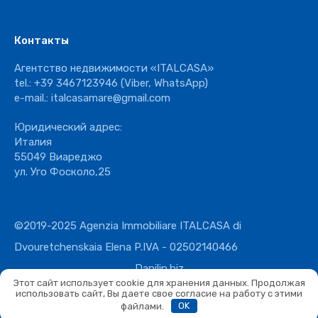
Контакты
Агентство недвижимости «ITALCASA»
tel.:
+39 3467123946
(Viber, WhatsApp)
e-mail.:
italcasamare@gmail.com
Юридический адрес:
Италия
55049 Виареджо
ул. Уго Фосколо,25
©2019-2025 Agenzia Immobiliare ITALCASA di
Dvouretchenskaia Elena P.IVA - 02502140466
Danilin.biz
Этот сайт использует cookie для хранения данных. Продолжая
использовать сайт, Вы даете свое согласие на работу с этими
файлами.
OK