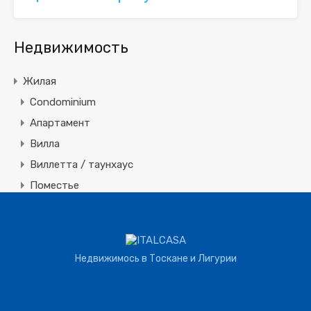
Недвижимость
Жилая
Condominium
Апартамент
Вилла
Виллетта / таунхаус
Поместье
Земля
Строительная
Коммерческая
Недвижимось в Тоскане и Лигурии
Агротуризм
Агрохозяйство
Винное производство