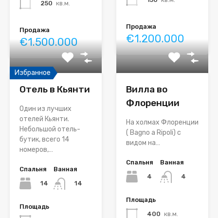
250
кв.м.
Продажа
Продажа
€1.200.000
€1.500.000
Избранное
Отель в Кьянти
Вилла во
Флоренции
Один из лучших
отелей Кьянти.
На холмах Флоренции
Небольшой отель-
( Bagno a Ripoli) с
бутик, всего 14
видом на…
номеров,…
Спальня
Ванная
Спальня
Ванная
4
4
14
14
Площадь
Площадь
400
кв.м.