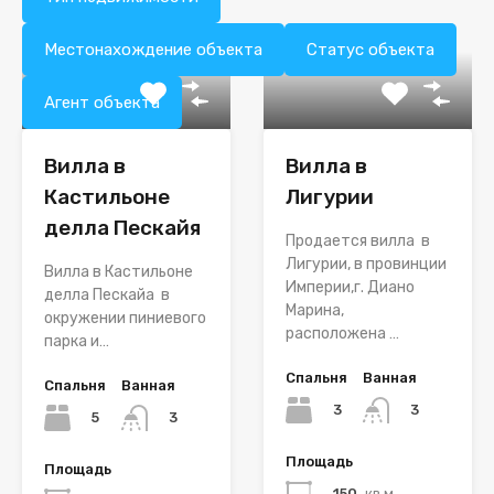
Местонахождение объекта
Статус объекта
Агент объекта
Вилла в
Вилла в
Кастильоне
Лигурии
делла Пескайя
Продается вилла в
Лигурии, в провинции
Вилла в Кастильоне
Империи,г. Диано
делла Пескайа в
Марина,
окружении пиниевого
расположена …
парка и…
Спальня
Ванная
Спальня
Ванная
3
3
5
3
Площадь
Площадь
150
кв.м.