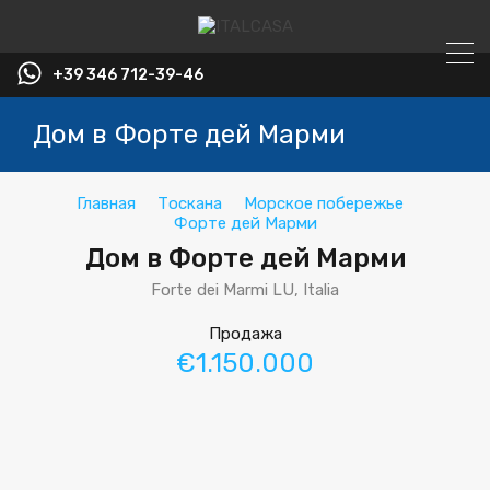
+39 346 712-39-46
Дом в Форте дей Марми
Главная
Тоскана
Морское побережье
Форте дей Марми
Дом в Форте дей Марми
Forte dei Marmi LU, Italia
Продажа
€1.150.000