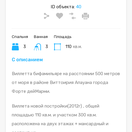
ID объекта:
40
Спальня
Ванная
Площадь
3
3
110
кв.м.
С описанием
Виллетта бифамильяре на расстоянии 500 метров
от моря в районе Виттоирия Апауана города
Форте дейМарми.
Виллета новой постройки(2012г) , общей
площадью 110 кв.м. и участком 300 кв.м.
расположена на двух этажах + мансардный и