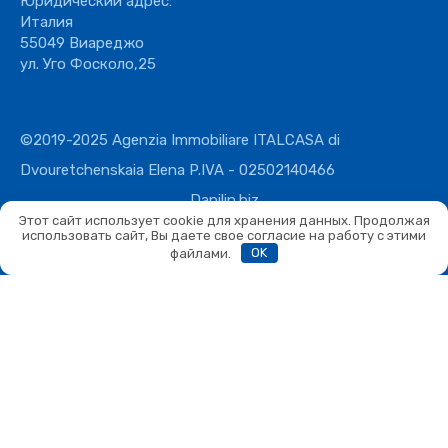
Юридический адрес:
Италия
55049 Виареджо
ул. Уго Фосколо,25
©2019-2025 Agenzia Immobiliare ITALCASA di
Dvouretchenskaia Elena P.IVA - 02502140466
Danilin.biz
Этот сайт использует cookie для хранения данных. Продолжая
использовать сайт, Вы даете свое согласие на работу с этими
файлами.
OK
Сравнить
Сравнить
Вы можете сравнивать не более 4 объектов. Каждый новый
добавленный объект заменит первый в списке сравнения.