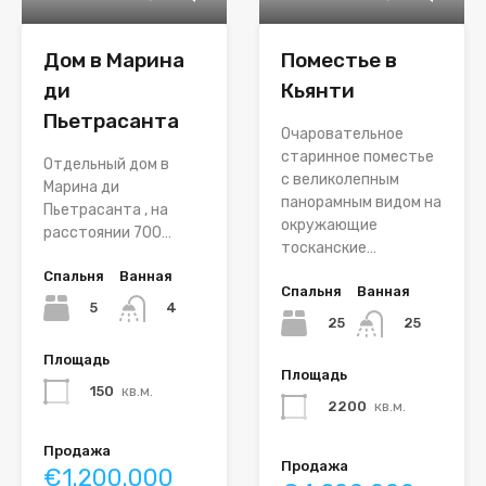
Дом в Марина
Поместье в
ди
Кьянти
Пьетрасанта
Очаровательное
старинное поместье
Отдельный дом в
с великолепным
Марина ди
панорамным видом на
Пьетрасанта , на
окружающие
расстоянии 700…
тосканские…
Спальня
Ванная
Спальня
Ванная
5
4
25
25
Площадь
Площадь
150
кв.м.
2200
кв.м.
Продажа
Продажа
€1.200.000