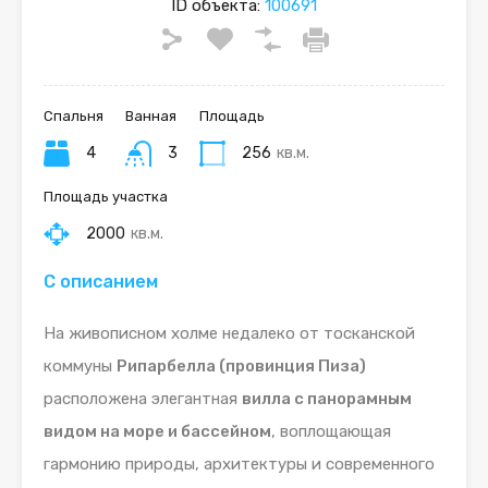
ID объекта:
100691
Спальня
Ванная
Площадь
4
3
256
кв.м.
Площадь участка
2000
кв.м.
С описанием
На живописном холме недалеко от тосканской
коммуны
Рипарбелла (провинция Пиза)
расположена элегантная
вилла с панорамным
видом на море и бассейном
, воплощающая
гармонию природы, архитектуры и современного