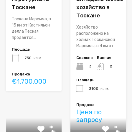
Тоскане
хозяйство в
Тоскане
Тоскана Маремма, в
15 км от Кастильон
Хозяйство
делла Пеская
расположено на
продается…
холмах Тосканской
Мареммы, в 4 км от…
Площадь
Спальня
Ванная
750
кв.м.
3
2
Продажа
€1.700.000
Площадь
3100
кв.м.
Продажа
Цена по
запросу