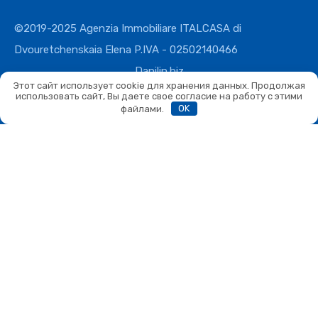
©2019-2025 Agenzia Immobiliare ITALCASA di
Dvouretchenskaia Elena P.IVA - 02502140466
Danilin.biz
Этот сайт использует cookie для хранения данных. Продолжая
использовать сайт, Вы даете свое согласие на работу с этими
файлами.
OK
Сравнить
Сравнить
Вы можете сравнивать не более 4 объектов. Каждый новый
добавленный объект заменит первый в списке сравнения.