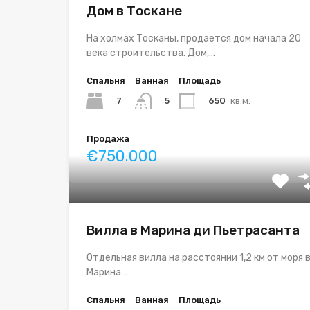
Дом в Тоскане
На холмах Тосканы, продается дом начала 20
века строительства. Дом,…
Спальня
Ванная
Площадь
7
650
кв.м.
5
Продажа
€750.000
Вилла в Марина ди Пьетрасанта
Отдельная вилла на расстоянии 1,2 км от моря 
Марина…
Спальня
Ванная
Площадь