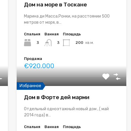
Дом на море в Тоскане
Марина ди Масса.Ронки, на расстоянии 500
метров от моря, в…
Спальня
Ванная
Площадь
3
200
кв.м.
3
Продажа
€920.000
Избранное
Дом в Форте дей марми
в
Отдельный одноэтажный новый дом , ( май
2014 года) в…
Спальня
Ванная
Площадь