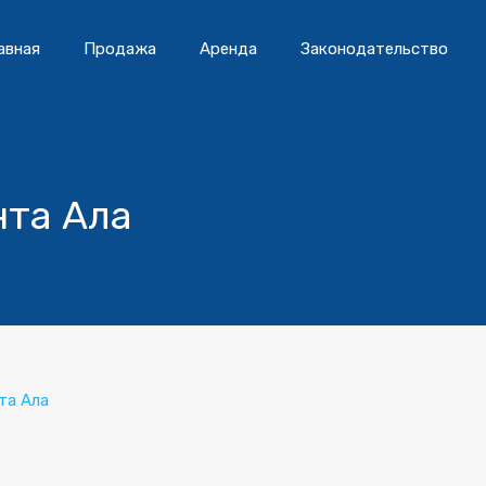
авная
Продажа
Аренда
Законодательство
нта Ала
та Ала