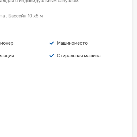
 каждая с индивидуальным санузлом.
 . Бассейн 10 х5 м
ионер
Машиноместо
изация
Стиральная машина