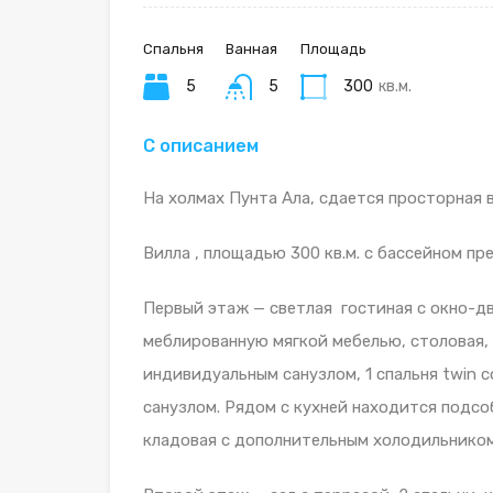
Спальня
Ванная
Площадь
5
5
300
кв.м.
С описанием
На холмах Пунта Ала, сдается просторная 
Вилла , площадью 300 кв.м. с бассейном пр
Первый этаж — светлая гостиная с окно-дв
меблированную мягкой мебелью, столовая, 
индивидуальным санузлом, 1 спальня twin с
санузлом. Рядом с кухней находится подсо
кладовая с дополнительным холодильником