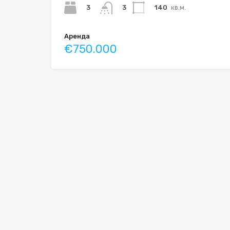
3
140
кв.м.
3
Аренда
€750.000