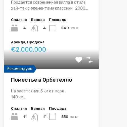
Продается современная вилла в стиле
хай-тек с элементами классики 2000…
Спальня
Ванная
Площадь
4
240
кв.м.
4
Аренда, Продажа
€2.000.000
Рекомендуем
Поместье в Орбетелло
На расстоянии 5 км от моря ,
140 км…
Спальня
Ванная
Площадь
11
850
кв.м.
11