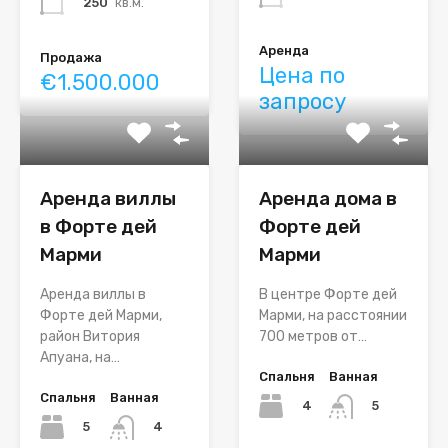
250
кв.м.
Аренда
Продажа
Цена по
€1.500.000
запросу
Аренда виллы
Аренда дома в
в Форте дей
Форте дей
Марми
Марми
Аренда виллы в
В центре Форте дей
Форте дей Марми,
Марми, на расстоянии
район Витория
700 метров от…
Апуана, на…
Спальня
Ванная
Спальня
Ванная
4
5
5
4