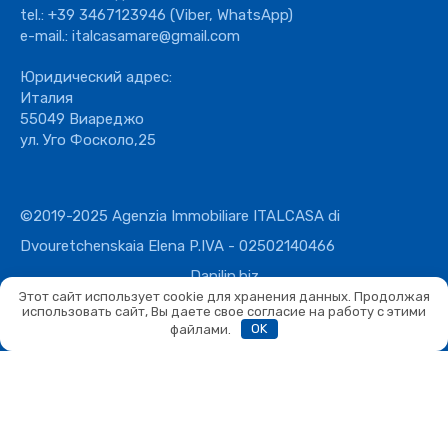
tel.:
+39 3467123946
(Viber, WhatsApp)
e-mail.:
italcasamare@gmail.com
Юридический адрес:
Италия
55049 Виареджо
ул. Уго Фосколо,25
©2019-2025 Agenzia Immobiliare ITALCASA di
Dvouretchenskaia Elena P.IVA - 02502140466
Danilin.biz
Этот сайт использует cookie для хранения данных. Продолжая
использовать сайт, Вы даете свое согласие на работу с этими
файлами.
OK
Сравнить
Сравнить