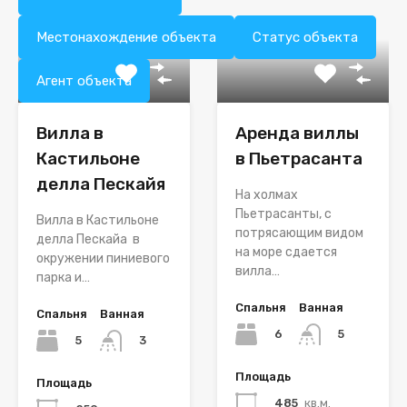
Местонахождение объекта
Статус объекта
Агент объекта
Вилла в
Аренда виллы
Кастильоне
в Пьетрасанта
делла Пескайя
На холмах
Пьетрасанты, с
Вилла в Кастильоне
потрясающим видом
делла Пескайа в
на море сдается
окружении пиниевого
вилла…
парка и…
Спальня
Ванная
Спальня
Ванная
6
5
5
3
Площадь
Площадь
485
кв.м.