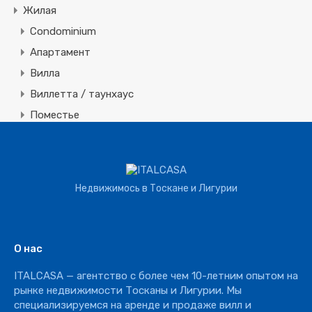
Жилая
Condominium
Апартамент
Вилла
Виллетта / таунхаус
Поместье
Земля
Строительная
Коммерческая
Недвижимось в Тоскане и Лигурии
Агротуризм
Агрохозяйство
Винное производство
О нас
Отель
ITALCASA — агентство с более чем 10-летним опытом на
Ресторан
рынке недвижимости Тосканы и Лигурии. Мы
специализируемся на аренде и продаже вилл и