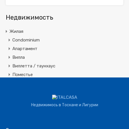
Недвижимость
Жилая
Condominium
Апартамент
Вилла
Виллетта / таунхаус
Поместье
Земля
Строительная
Коммерческая
Недвижимось в Тоскане и Лигурии
Агротуризм
Агрохозяйство
Винное производство