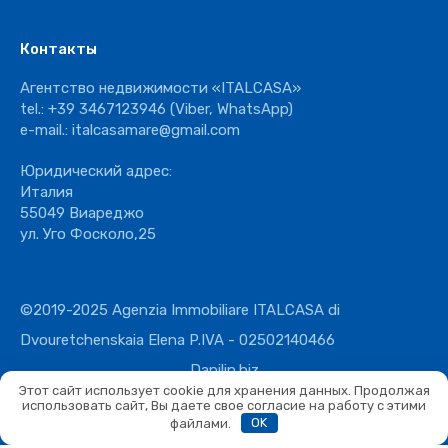
Контакты
Агентство недвижимости «ITALCASA»
tel.:
+39 3467123946
(Viber, WhatsApp)
e-mail.:
italcasamare@gmail.com
Юридический адрес:
Италия
55049 Виареджо
ул. Уго Фосколо,25
©2019-2025 Agenzia Immobiliare ITALCASA di
Dvouretchenskaia Elena P.IVA - 02502140466
Danilin.biz
Этот сайт использует cookie для хранения данных. Продолжая
использовать сайт, Вы даете свое согласие на работу с этими
файлами.
OK