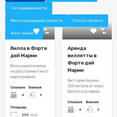
Тип недвижимости
Местонахождение объекта
Статус объекта
Агент объекта
Вилла в Форте
Аренда
дей Марми
виллетты в
Форте дей
Вилла расположена
Марми
на расстоянии 1 км от
моря в районе…
Виттория Апуана ,
300 метров от моря.
Спальня
Ванная
Виллета со своим…
4
5
Спальня
Ванная
Площадь
4
3
200
кв.м.