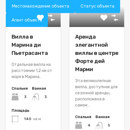
Местонахождение объекта
Статус объекта
Агент объекта
Вилла в
Аренда
Марина ди
элегантной
Пьетрасанта
виллы в центре
Форте дей
Отдельная вилла на
Марми
расстоянии 1,2 км от
моря в Марина…
Эта великолепная
вилла, доступная для
Спальня
Ванная
сезонной аренды,
3
3
расположена в
самом…
Площадь
Спальня
Ванная
140
кв.м.
4
5