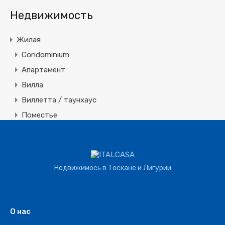
Недвижимость
Жилая
Condominium
Апартамент
Вилла
Виллетта / таунхаус
Поместье
Земля
Строительная
Коммерческая
Недвижимось в Тоскане и Лигурии
Агротуризм
Агрохозяйство
Винное производство
О нас
Отель