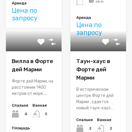
50
кв.м.
Аренда
Цена по
запросу
Аренда
Цена по
запросу
Вилла в Форте
Таун-хаус в
дей Марми
Форте дей
Марми
Форте дей Марми, на
расстоянии 1400
В историческом
метров от моря ,…
центре Форте дей
Марми , сдается
Спальня
Ванная
новый таун-хаус…
4
5
Спальня
Ванная
Площадь
2
2