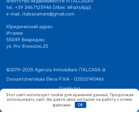
Агентство недвижимости «ITALCASA»
tel.:
+39 3467123946
(Viber, WhatsApp)
e-mail.:
italcasamare@gmail.com
Юридический адрес:
Италия
55049 Виареджо
ул. Уго Фосколо,25
©2019-2025 Agenzia Immobiliare ITALCASA di
Dvouretchenskaia Elena P.IVA - 02502140466
Danilin.biz
Этот сайт использует cookie для хранения данных. Продолжая
использовать сайт, Вы даете свое согласие на работу с этими
файлами.
OK
Сравнить
Сравнить