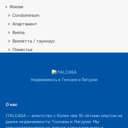
Жилая
Condominium
Апартамент
Вилла
Виллетта / таунхаус
Поместье
Земля
Строительная
Коммерческая
Недвижимось в Тоскане и Лигурии
Агротуризм
Агрохозяйство
Винное производство
О нас
Отель
ITALCASA — агентство с более чем 10-летним опытом на
Ресторан
рынке недвижимости Тосканы и Лигурии. Мы
специализируемся на аренде и продаже вилл и