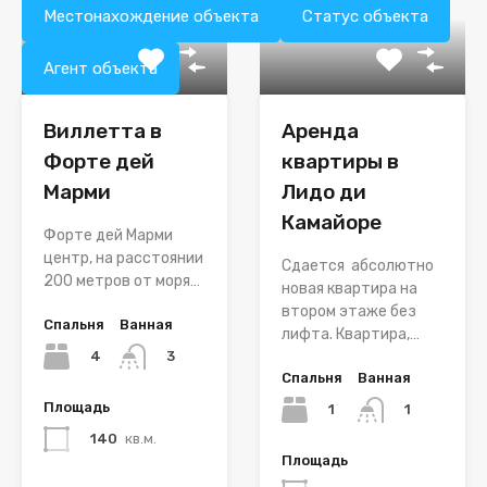
Местонахождение объекта
Статус объекта
Агент объекта
Виллетта в
Аренда
Форте дей
квартиры в
Марми
Лидо ди
Камайоре
Форте дей Марми
центр, на расстоянии
Сдается абсолютно
200 метров от моря…
новая квартира на
втором этаже без
Спальня
Ванная
лифта. Квартира,…
4
3
Спальня
Ванная
Площадь
1
1
140
кв.м.
Площадь