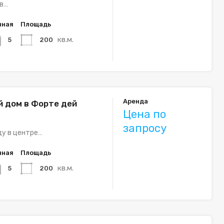
 в…
нная
Площадь
кв.м.
200
5
Аренда
 дом в Форте дей
Цена по
запросу
ду в центре…
нная
Площадь
кв.м.
200
5