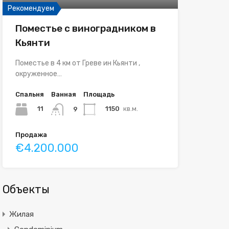
Рекомендуем
Поместье с виноградником в
Кьянти
Поместье в 4 км от Греве ин Кьянти ,
окруженное…
Спальня
Ванная
Площадь
11
1150
кв.м.
9
Продажа
€4.200.000
Объекты
Жилая