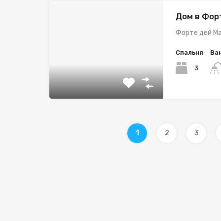
Дом в Фор
Форте дей Ма
Спальня
Ва
3
1
2
3