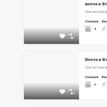
вилла в Ф
Элегантная в
Спальня
Ва
4
Вилла в Ф
Элегантная в
Спальня
Ва
6