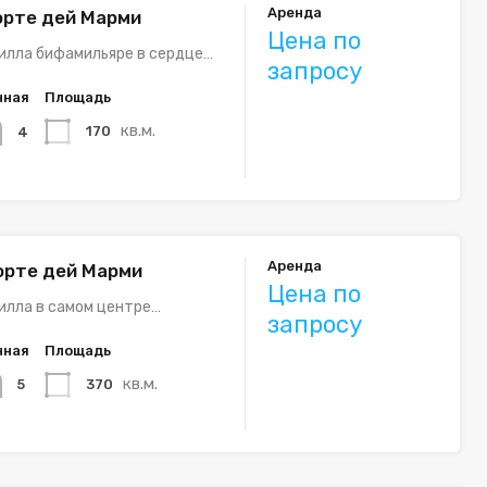
Аренда
орте дей Марми
Цена по
илла бифамильяре в сердце…
запросу
нная
Площадь
кв.м.
170
4
Аренда
орте дей Марми
Цена по
илла в самом центре…
запросу
нная
Площадь
кв.м.
370
5