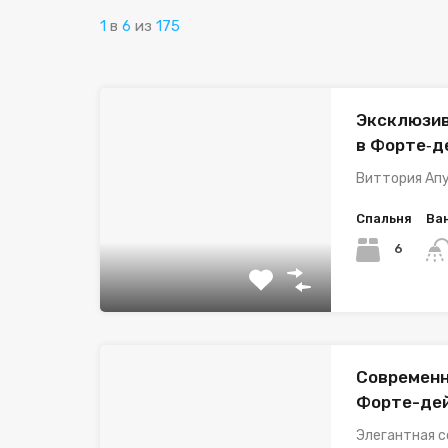
1
в
6
из
175
Эксклюзив
в Форте‑д
Виттория Апу
Спальня
Ва
6
Современн
Форте-де
Элегантная с