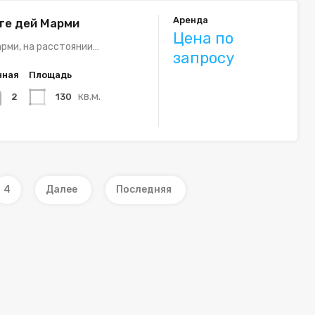
Аренда
те дей Марми
Цена по
рми, на расстоянии…
запросу
нная
Площадь
кв.м.
130
2
4
Далее
Последняя