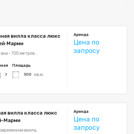
Аренда
ная вилла класса люкс
Цена по
ей‑Марми
запросу
ана • 700 метров…
нная
Площадь
кв.м.
300
7
Аренда
ая вилла класса люкс
Цена по
й-Марми
запросу
овременная вилла,