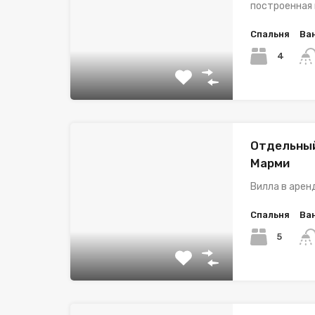
построенная
Спальня
Ва
4
Отдельный
Марми
Вилла в арен
Спальня
Ва
5