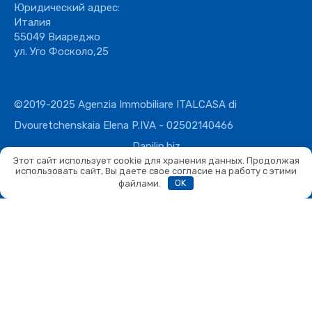
Юридический адрес:
Италия
55049 Виареджо
ул. Уго Фосколо,25
©2019-2025 Agenzia Immobiliare ITALCASA di
Dvouretchenskaia Elena P.IVA - 02502140466
Danilin.biz
Этот сайт использует cookie для хранения данных. Продолжая
использовать сайт, Вы даете свое согласие на работу с этими
файлами.
OK
Сравнить
Сравнить
Вы можете сравнивать не более 4 объектов. Каждый новый
добавленный объект заменит первый в списке сравнения.