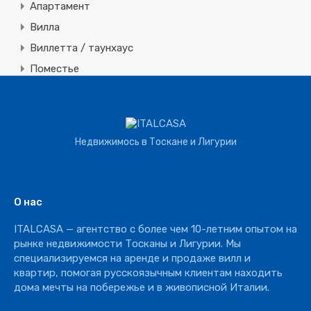
Апартамент
Вилла
Виллетта / таунхаус
Поместье
Земля
Строительная
Коммерческая
Недвижимось в Тоскане и Лигурии
Агротуризм
Агрохозяйство
Винное производство
О нас
Отель
ITALCASA — агентство с более чем 10-летним опытом на
Ресторан
рынке недвижимости Тосканы и Лигурии. Мы
специализируемся на аренде и продаже вилл и
квартир, помогая русскоязычным клиентам находить
дома мечты на побережье и в живописной Италии.