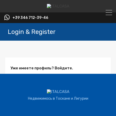
+39 346 712-39-46
Login & Register
Уже имеете профиль? Войдите.
Имя пользователя
*
Недвижимось в Тоскане и Лигурии
Пароль
*