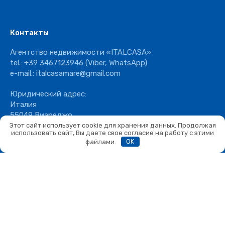
Контакты
Агентство недвижимости «ITALCASA»
tel.:
+39 3467123946
(Viber, WhatsApp)
e-mail.:
italcasamare@gmail.com
Юридический адрес:
Италия
55049 Виареджо
ул. Уго Фосколо,25
Этот сайт использует cookie для хранения данных. Продолжая
использовать сайт, Вы даете свое согласие на работу с этими
файлами.
OK
©2019-2025 Agenzia Immobiliare ITALCASA di
Dvouretchenskaia Elena P.IVA - 02502140466
Danilin.biz